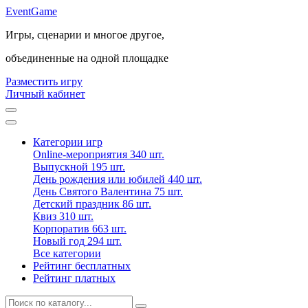
Event
Game
Игры, сценарии и многое другое,
объединенные на одной площадке
Разместить игру
Личный кабинет
Категории игр
Online-мероприятия
340 шт.
Выпускной
195 шт.
День рождения или юбилей
440 шт.
День Святого Валентина
75 шт.
Детский праздник
86 шт.
Квиз
310 шт.
Корпоратив
663 шт.
Новый год
294 шт.
Все категории
Рейтинг бесплатных
Рейтинг платных