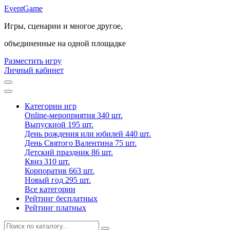
Event
Game
Игры, сценарии и многое другое,
объединенные на одной площадке
Разместить игру
Личный кабинет
Категории игр
Online-мероприятия
340 шт.
Выпускной
195 шт.
День рождения или юбилей
440 шт.
День Святого Валентина
75 шт.
Детский праздник
86 шт.
Квиз
310 шт.
Корпоратив
663 шт.
Новый год
295 шт.
Все категории
Рейтинг бесплатных
Рейтинг платных