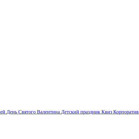
лей
День Святого Валентина
Детский праздник
Квиз
Корпорати