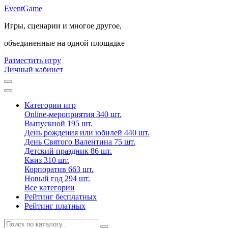
Event
Game
Игры, сценарии и многое другое,
объединенные на одной площадке
Разместить игру
Личный кабинет
Категории игр
Online-мероприятия
340 шт.
Выпускной
195 шт.
День рождения или юбилей
440 шт.
День Святого Валентина
75 шт.
Детский праздник
86 шт.
Квиз
310 шт.
Корпоратив
663 шт.
Новый год
294 шт.
Все категории
Рейтинг бесплатных
Рейтинг платных