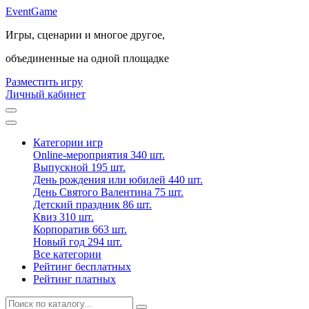
Event
Game
Игры, сценарии и многое другое,
объединенные на одной площадке
Разместить игру
Личный кабинет
Категории игр
Online-мероприятия
340 шт.
Выпускной
195 шт.
День рождения или юбилей
440 шт.
День Святого Валентина
75 шт.
Детский праздник
86 шт.
Квиз
310 шт.
Корпоратив
663 шт.
Новый год
294 шт.
Все категории
Рейтинг бесплатных
Рейтинг платных