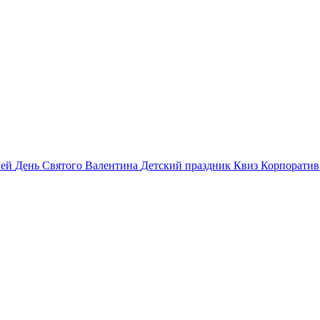
лей
День Святого Валентина
Детский праздник
Квиз
Корпорати