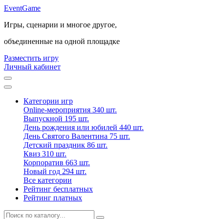
Event
Game
Игры, сценарии и многое другое,
объединенные на одной площадке
Разместить игру
Личный кабинет
Категории игр
Online-мероприятия
340 шт.
Выпускной
195 шт.
День рождения или юбилей
440 шт.
День Святого Валентина
75 шт.
Детский праздник
86 шт.
Квиз
310 шт.
Корпоратив
663 шт.
Новый год
294 шт.
Все категории
Рейтинг бесплатных
Рейтинг платных