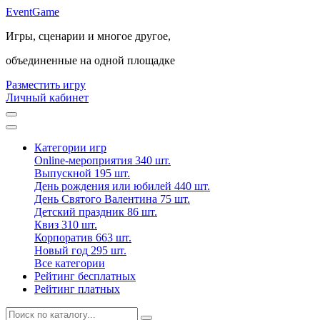
Event
Game
Игры, сценарии и многое другое,
объединенные на одной площадке
Разместить игру
Личный кабинет
Категории игр
Online-мероприятия
340 шт.
Выпускной
195 шт.
День рождения или юбилей
440 шт.
День Святого Валентина
75 шт.
Детский праздник
86 шт.
Квиз
310 шт.
Корпоратив
663 шт.
Новый год
295 шт.
Все категории
Рейтинг бесплатных
Рейтинг платных