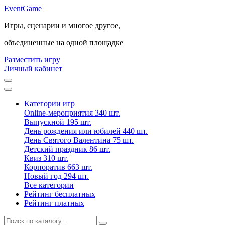
Event
Game
Игры, сценарии и многое другое,
объединенные на одной площадке
Разместить игру
Личный кабинет
Категории игр
Online-мероприятия
340 шт.
Выпускной
195 шт.
День рождения или юбилей
440 шт.
День Святого Валентина
75 шт.
Детский праздник
86 шт.
Квиз
310 шт.
Корпоратив
663 шт.
Новый год
294 шт.
Все категории
Рейтинг бесплатных
Рейтинг платных