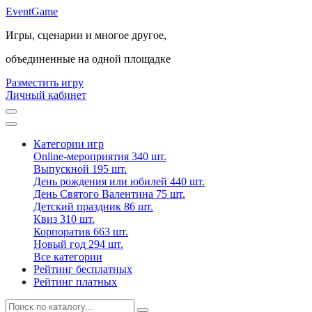
Event
Game
Игры, сценарии и многое другое,
объединенные на одной площадке
Разместить игру
Личный кабинет
Категории игр
Online-мероприятия
340 шт.
Выпускной
195 шт.
День рождения или юбилей
440 шт.
День Святого Валентина
75 шт.
Детский праздник
86 шт.
Квиз
310 шт.
Корпоратив
663 шт.
Новый год
294 шт.
Все категории
Рейтинг бесплатных
Рейтинг платных