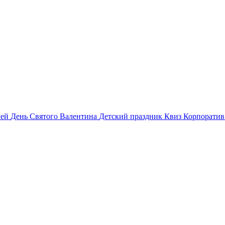
лей
День Святого Валентина
Детский праздник
Квиз
Корпорати