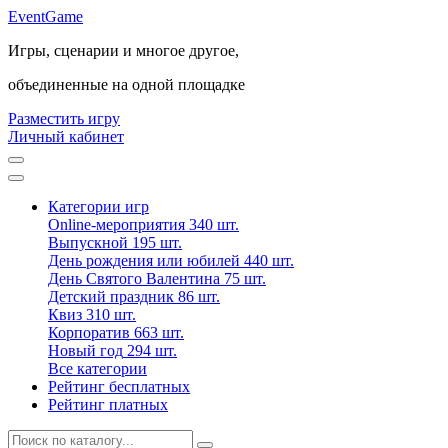
Event
Game
Игры, сценарии и многое другое,
объединенные на одной площадке
Разместить игру
Личный кабинет
Категории игр
Online-мероприятия
340 шт.
Выпускной
195 шт.
День рождения или юбилей
440 шт.
День Святого Валентина
75 шт.
Детский праздник
86 шт.
Квиз
310 шт.
Корпоратив
663 шт.
Новый год
294 шт.
Все категории
Рейтинг бесплатных
Рейтинг платных