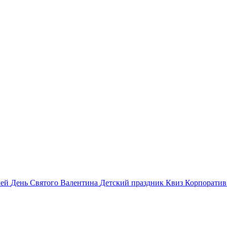
лей
День Святого Валентина
Детский праздник
Квиз
Корпорати