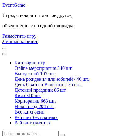
Event
Game
Игры, сценарии и многое другое,
объединенные на одной площадке
Разместить игру
Личный кабинет
Категории игр
Online-мероприятия
340 шт.
Выпускной
195 шт.
День рождения или юбилей
440 шт.
День Святого Валентина
75 шт.
Детский праздник
86 шт.
Квиз
310 шт.
Корпоратив
663 шт.
Новый год
294 шт.
Все категории
Рейтинг бесплатных
Рейтинг платных