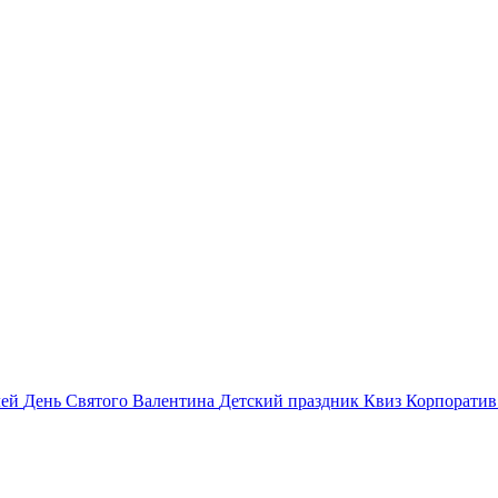
лей
День Святого Валентина
Детский праздник
Квиз
Корпорати