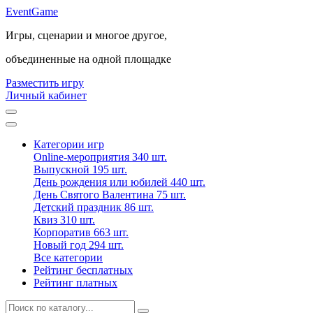
Event
Game
Игры, сценарии и многое другое,
объединенные на одной площадке
Разместить игру
Личный кабинет
Категории игр
Online-мероприятия
340 шт.
Выпускной
195 шт.
День рождения или юбилей
440 шт.
День Святого Валентина
75 шт.
Детский праздник
86 шт.
Квиз
310 шт.
Корпоратив
663 шт.
Новый год
294 шт.
Все категории
Рейтинг бесплатных
Рейтинг платных