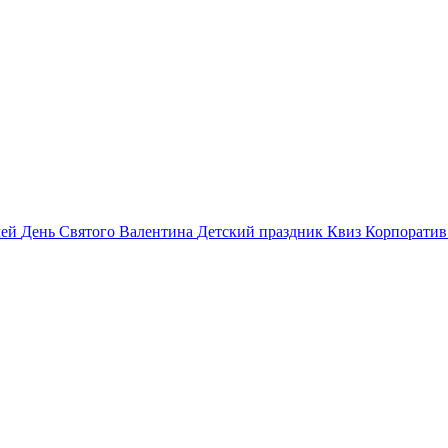
лей
День Святого Валентина
Детский праздник
Квиз
Корпорати