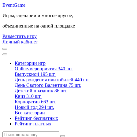
Event
Game
Игры, сценарии и многое другое,
объединенные на одной площадке
Разместить игру
Личный кабинет
Категории игр
Online-мероприятия
340 шт.
Выпускной
195 шт.
День рождения или юбилей
440 шт.
День Святого Валентина
75 шт.
Детский праздник
86 шт.
Квиз
310 шт.
Корпоратив
663 шт.
Новый год
294 шт.
Все категории
Рейтинг бесплатных
Рейтинг платных