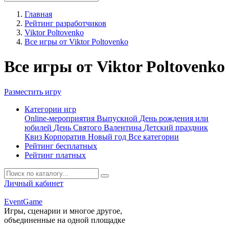
Главная
Рейтинг разработчиков
Viktor Poltovenko
Все игры от Viktor Poltovenko
Все игры от Viktor Poltovenko
Разместить игру
Категории игр
Online-мероприятия
Выпускной
День рождения или
юбилей
День Святого Валентина
Детский праздник
Квиз
Корпоратив
Новый год
Все категории
Рейтинг бесплатных
Рейтинг платных
Личный кабинет
Event
Game
Игры, сценарии и многое другое,
объединенные на одной площадке