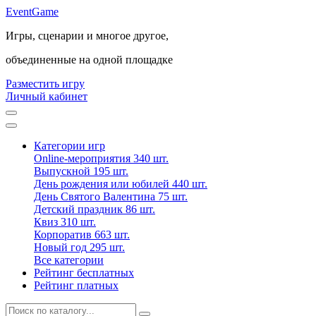
Event
Game
Игры, сценарии и многое другое,
объединенные на одной площадке
Разместить игру
Личный кабинет
Категории игр
Online-мероприятия
340 шт.
Выпускной
195 шт.
День рождения или юбилей
440 шт.
День Святого Валентина
75 шт.
Детский праздник
86 шт.
Квиз
310 шт.
Корпоратив
663 шт.
Новый год
295 шт.
Все категории
Рейтинг бесплатных
Рейтинг платных