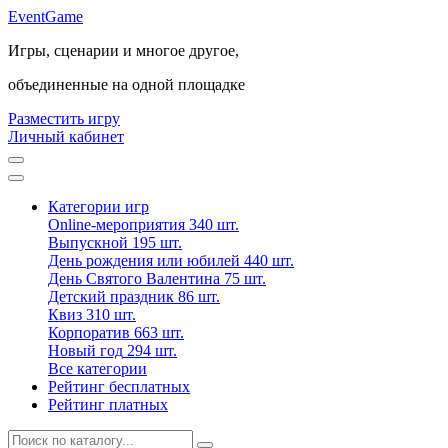
Event
Game
Игры, сценарии и многое другое,
объединенные на одной площадке
Разместить игру
Личный кабинет
Категории игр
Online-мероприятия
340 шт.
Выпускной
195 шт.
День рождения или юбилей
440 шт.
День Святого Валентина
75 шт.
Детский праздник
86 шт.
Квиз
310 шт.
Корпоратив
663 шт.
Новый год
294 шт.
Все категории
Рейтинг бесплатных
Рейтинг платных