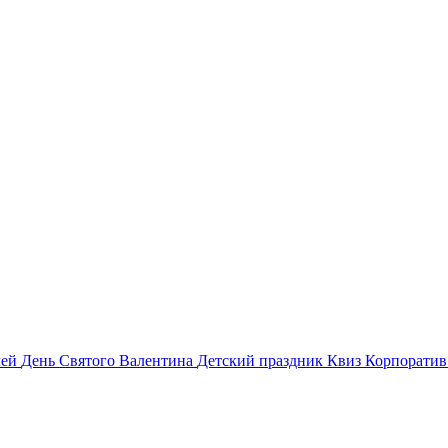
лей
День Святого Валентина
Детский праздник
Квиз
Корпорати