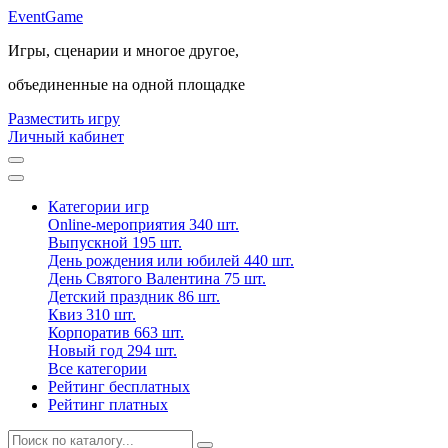
Event
Game
Игры, сценарии и многое другое,
объединенные на одной площадке
Разместить игру
Личный кабинет
Категории игр
Online-мероприятия
340 шт.
Выпускной
195 шт.
День рождения или юбилей
440 шт.
День Святого Валентина
75 шт.
Детский праздник
86 шт.
Квиз
310 шт.
Корпоратив
663 шт.
Новый год
294 шт.
Все категории
Рейтинг бесплатных
Рейтинг платных