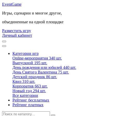
Event
Game
Игры, сценарии и многое другое,
объединенные на одной площадке
Разместить игру
Личный кабинет
Категории игр
Online-мероприятия
340 шт.
Выпускной
195 шт.
День рождения или юбилей
440 шт.
День Святого Валентина
75 шт.
Детский праздник
86 шт.
Квиз
310 шт.
Корпоратив
663 шт.
Новый год
294 шт.
Все категории
Рейтинг бесплатных
Рейтинг платных