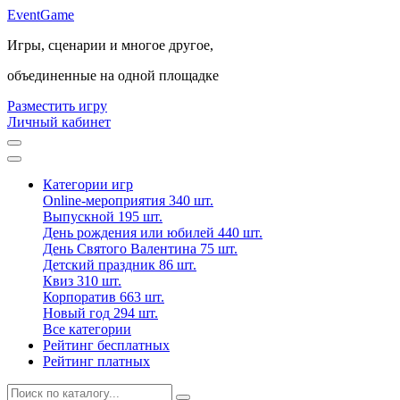
Event
Game
Игры, сценарии и многое другое,
объединенные на одной площадке
Разместить игру
Личный кабинет
Категории игр
Online-мероприятия
340 шт.
Выпускной
195 шт.
День рождения или юбилей
440 шт.
День Святого Валентина
75 шт.
Детский праздник
86 шт.
Квиз
310 шт.
Корпоратив
663 шт.
Новый год
294 шт.
Все категории
Рейтинг бесплатных
Рейтинг платных