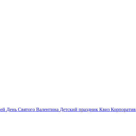
лей
День Святого Валентина
Детский праздник
Квиз
Корпорати