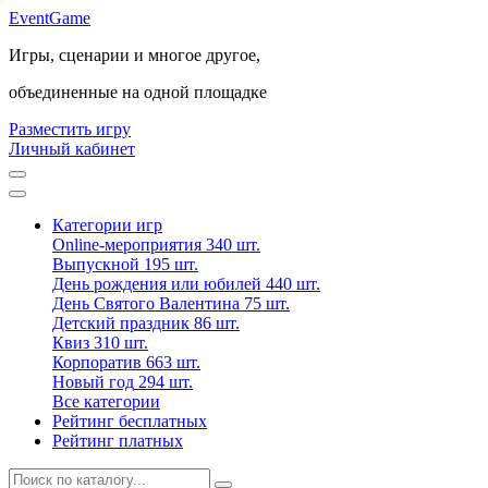
Event
Game
Игры, сценарии и многое другое,
объединенные на одной площадке
Разместить игру
Личный кабинет
Категории игр
Online-мероприятия
340 шт.
Выпускной
195 шт.
День рождения или юбилей
440 шт.
День Святого Валентина
75 шт.
Детский праздник
86 шт.
Квиз
310 шт.
Корпоратив
663 шт.
Новый год
294 шт.
Все категории
Рейтинг бесплатных
Рейтинг платных