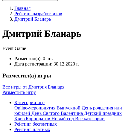
Главная
Рейтинг разработчиков
Дмитрий Бланарь
Дмитрий Бланарь
Event
Game
Разместил(а):
0 шт.
Дата регистрации:
30.12.2020 г.
Разместил(а) игры
Все игры от Дмитрия Бланаря
Разместить игру
Категории игр
Online-мероприятия
Выпускной
День рождения или
юбилей
День Святого Валентина
Детский праздник
Квиз
Корпоратив
Новый год
Все категории
Рейтинг бесплатных
Рейтинг платных